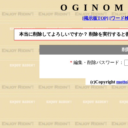
OGINOM
[掲示板TOP]
[ワード検
本当に削除してよろしいですか？ 削除を実行すると
削
*
編集・削除パスワード：
(c)Copyright
motto