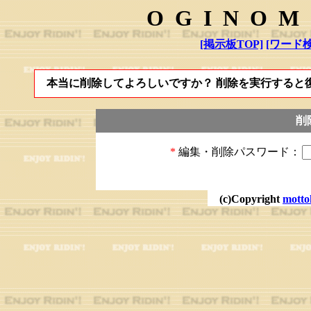
OGINOM
[掲示板TOP]
[ワード検
本当に削除してよろしいですか？ 削除を実行すると
削
*
編集・削除パスワード：
(c)Copyright
motto