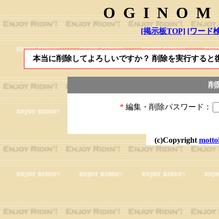
OGINOM
[掲示板TOP]
[ワード検
本当に削除してよろしいですか？ 削除を実行すると
削
*
編集・削除パスワード：
(c)Copyright
motto