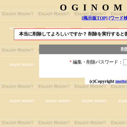
OGINOM
[掲示板TOP]
[ワード検
本当に削除してよろしいですか？ 削除を実行すると
削
*
編集・削除パスワード：
(c)Copyright
motto