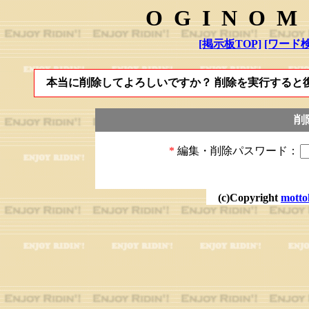
OGINOM
[掲示板TOP]
[ワード検
本当に削除してよろしいですか？ 削除を実行すると
削
*
編集・削除パスワード：
(c)Copyright
motto