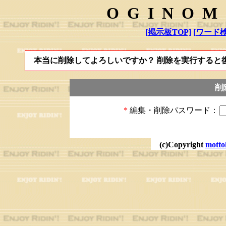
OGINOM
[掲示板TOP]
[ワード検
本当に削除してよろしいですか？ 削除を実行すると
削
*
編集・削除パスワード：
(c)Copyright
motto