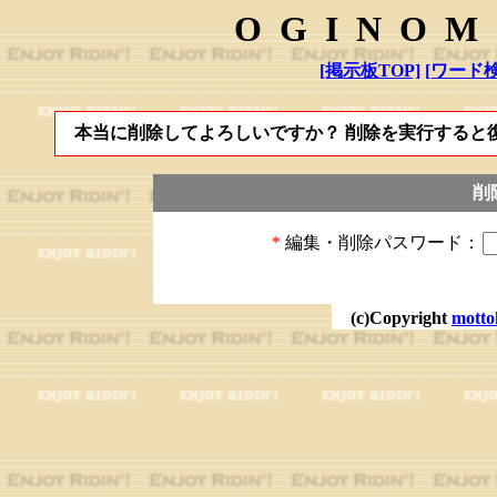
OGINOM
[掲示板TOP]
[ワード検
本当に削除してよろしいですか？ 削除を実行すると
削
*
編集・削除パスワード：
(c)Copyright
motto