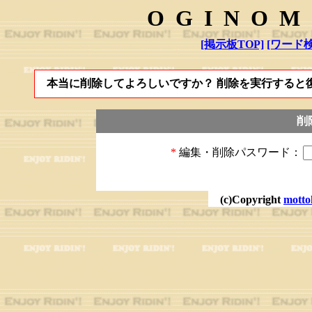
OGINOM
[掲示板TOP]
[ワード検
本当に削除してよろしいですか？ 削除を実行すると
削
*
編集・削除パスワード：
(c)Copyright
motto