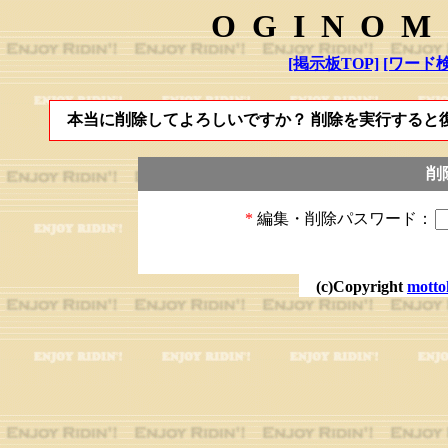
OGINOM
[掲示板TOP]
[ワード検
本当に削除してよろしいですか？ 削除を実行すると
削
*
編集・削除パスワード：
(c)Copyright
motto