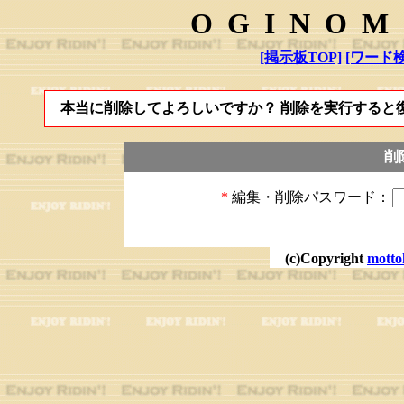
OGINOM
[掲示板TOP]
[ワード検
本当に削除してよろしいですか？ 削除を実行すると
削
*
編集・削除パスワード：
(c)Copyright
motto