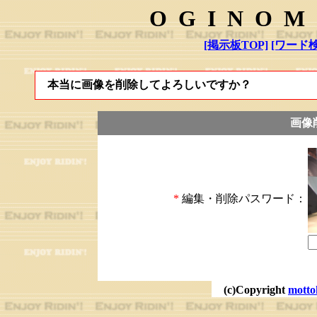
OGINOM
[掲示板TOP]
[ワード検
本当に画像を削除してよろしいですか？
画像
*
編集・削除パスワード：
(c)Copyright
motto