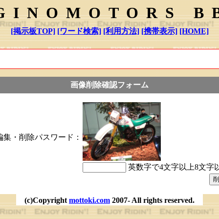
GINOMOTORS B
[掲示板TOP]
[ワード検索]
[利用方法]
[携帯表示]
[HOME]
画像削除確認フォーム
編集・削除パスワード：
英数字で4文字以上8文字
(c)Copyright
mottoki.com
2007- All rights reserved.