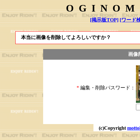
OGINOM
[掲示板TOP]
[ワード検
本当に画像を削除してよろしいですか？
画像
*
編集・削除パスワード：
(c)Copyright
motto