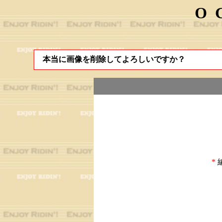
O
本当に画像を削除してよろしいですか？
*