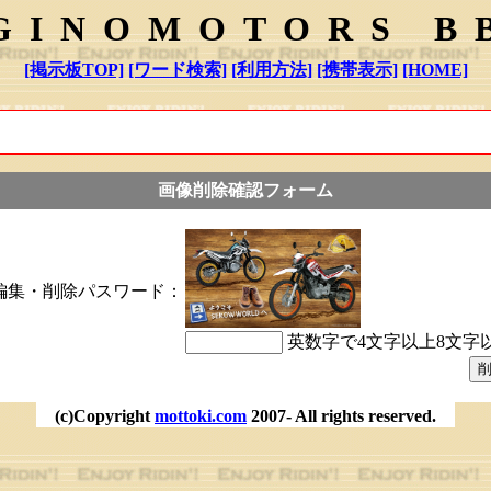
GINOMOTORS B
[掲示板TOP]
[ワード検索]
[利用方法]
[携帯表示]
[HOME]
画像削除確認フォーム
編集・削除パスワード：
英数字で4文字以上8文字
(c)Copyright
mottoki.com
2007- All rights reserved.