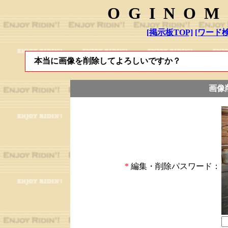
OGINOM
[掲示板TOP]
[ワード検
本当に画像を削除してよろしいですか？
画像
*
編集・削除パスワード：