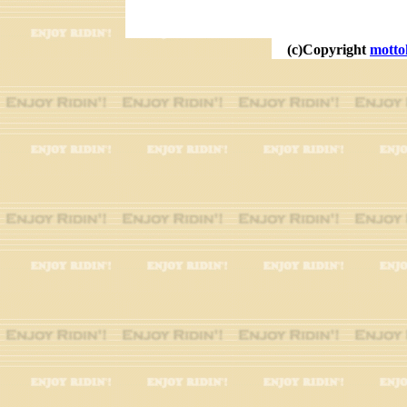
(c)Copyright
motto