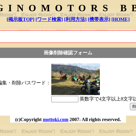
GINOMOTORS B
[掲示板TOP]
[ワード検索]
[利用方法]
[携帯表示]
[HOME]
画像削除確認フォーム
編集・削除パスワード：
英数字で4文字以上8文字
(c)Copyright
mottoki.com
2007- All rights reserved.