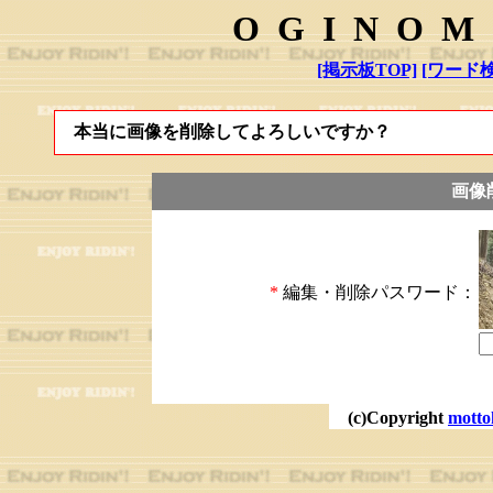
OGINOM
[掲示板TOP]
[ワード検
本当に画像を削除してよろしいですか？
画像
*
編集・削除パスワード：
(c)Copyright
motto