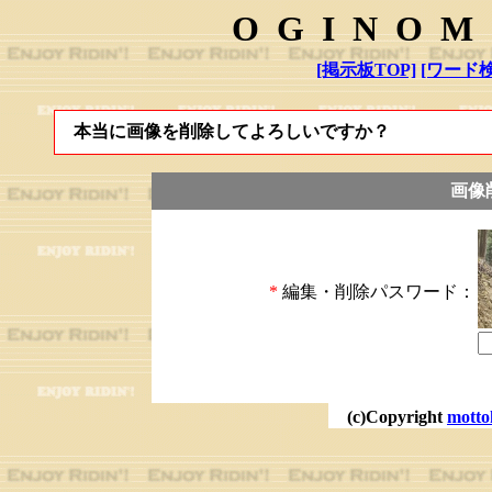
OGINOM
[掲示板TOP]
[ワード検
本当に画像を削除してよろしいですか？
画像
*
編集・削除パスワード：
(c)Copyright
motto