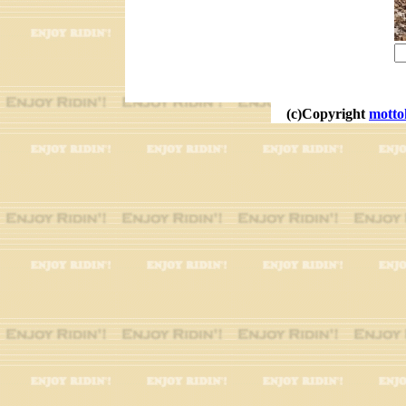
(c)Copyright
motto