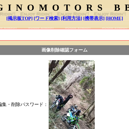
GINOMOTORS B
[掲示板TOP]
[ワード検索]
[利用方法]
[携帯表示]
[HOME]
画像削除確認フォーム
編集・削除パスワード：