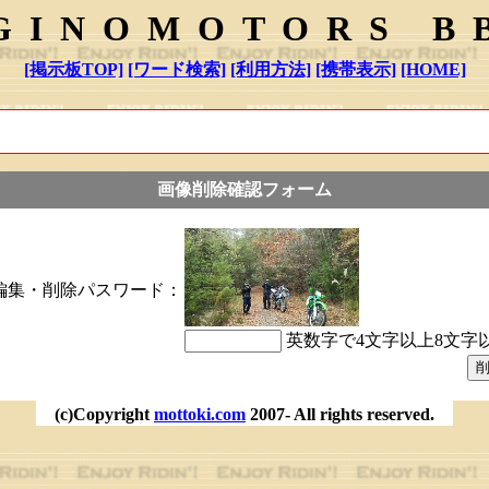
GINOMOTORS B
[掲示板TOP]
[ワード検索]
[利用方法]
[携帯表示]
[HOME]
画像削除確認フォーム
編集・削除パスワード：
英数字で4文字以上8文字
(c)Copyright
mottoki.com
2007- All rights reserved.