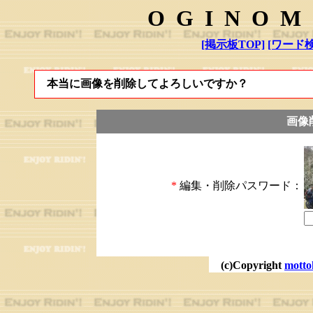
OGINOM
[掲示板TOP]
[ワード検
本当に画像を削除してよろしいですか？
画像
*
編集・削除パスワード：
(c)Copyright
motto