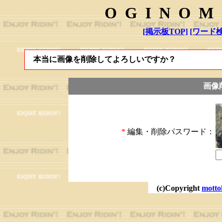
OGINOM
[掲示板TOP]
[ワード検
本当に画像を削除してよろしいですか？
画像
*
編集・削除パスワード：
(c)Copyright
motto