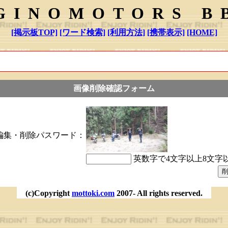
GINOMOTORS B
[掲示板TOP]
[ワード検索]
[利用方法]
[携帯表示]
[HOME]
画像削除確認フォーム
編集・削除パスワード：
英数字で4文字以上8文字
(c)Copyright
mottoki.com
2007- All rights reserved.