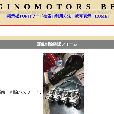
GINOMOTORS B
[掲示板TOP]
[ワード検索]
[利用方法]
[携帯表示]
[HOME]
画像削除確認フォーム
編集・削除パスワード：