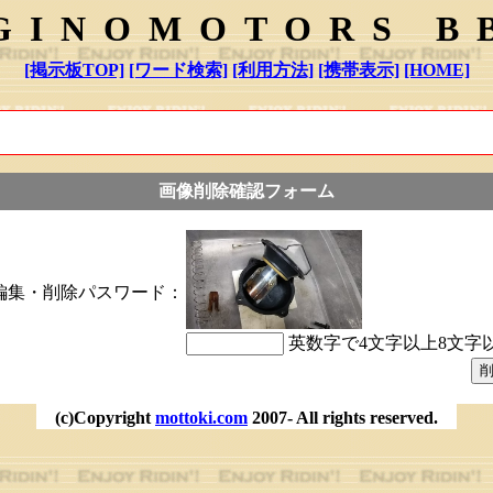
GINOMOTORS B
[掲示板TOP]
[ワード検索]
[利用方法]
[携帯表示]
[HOME]
画像削除確認フォーム
編集・削除パスワード：
英数字で4文字以上8文字
(c)Copyright
mottoki.com
2007- All rights reserved.