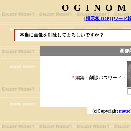
OGINOM
[掲示板TOP]
[ワード検
本当に画像を削除してよろしいですか？
画像
*
編集・削除パスワード：
(c)Copyright
motto