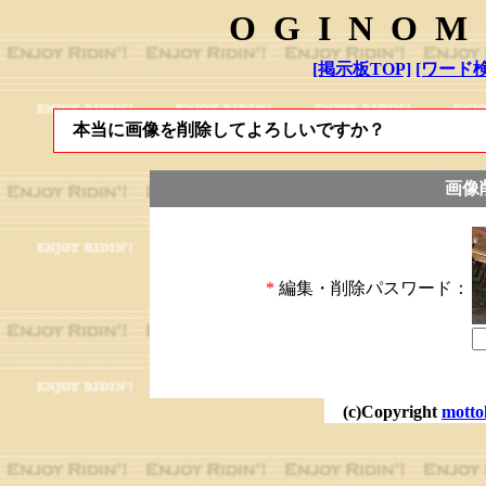
OGINOM
[掲示板TOP]
[ワード検
本当に画像を削除してよろしいですか？
画像
*
編集・削除パスワード：
(c)Copyright
motto