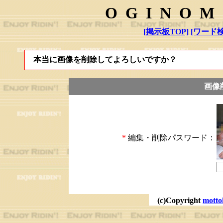
OGINOM
[掲示板TOP]
[ワード検
本当に画像を削除してよろしいですか？
画像
*
編集・削除パスワード：
(c)Copyright
motto