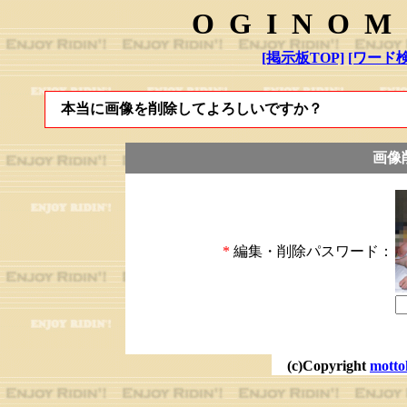
OGINOM
[掲示板TOP]
[ワード検
本当に画像を削除してよろしいですか？
画像
*
編集・削除パスワード：
(c)Copyright
motto