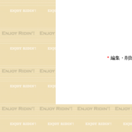
*
編集・削