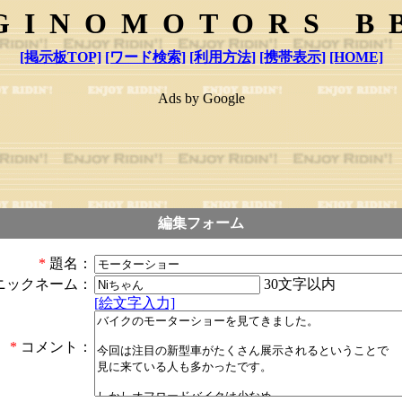
GINOMOTORS B
[掲示板TOP]
[ワード検索]
[利用方法]
[携帯表示]
[HOME]
Ads by Google
編集フォーム
*
題名：
30文字以内
ニックネーム：
[絵文字入力]
*
コメント：