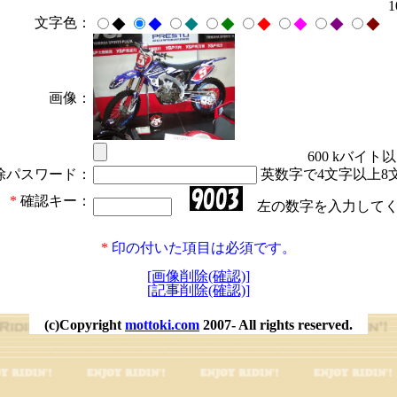
文字色：
◆
◆
◆
◆
◆
◆
◆
◆
画像：
600 kバイト
除パスワード：
英数字で4文字以上8
*
確認キー：
左の数字を入力してく
*
印の付いた項目は必須です。
[画像削除(確認)]
[記事削除(確認)]
(c)Copyright
mottoki.com
2007- All rights reserved.