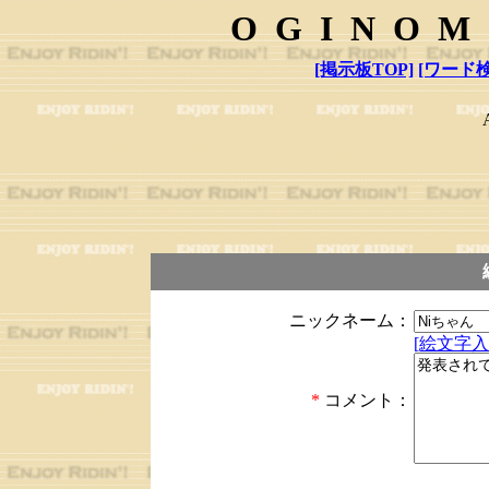
OGINOM
[掲示板TOP]
[ワード検
ニックネーム：
[絵文字入
*
コメント：