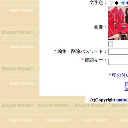
文字色：
◆
画像：
*
編集・削除パスワード：
*
確認キー：
*
印の付
[
[
(c)Copyright
motto