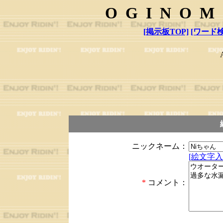
OGINOM
[掲示板TOP]
[ワード検
ニックネーム：
[絵文字入
*
コメント：