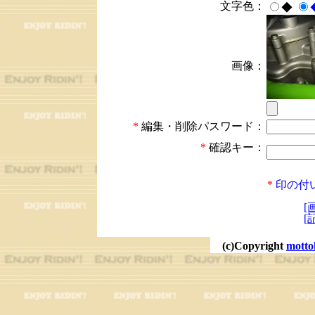
文字色：
◆
画像：
*
編集・削除パスワード：
*
確認キー：
*
印の付
[
[
(c)Copyright
motto