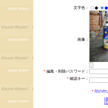
文字色：
◆
画像：
*
編集・削除パスワード：
*
確認キー：
*
印の付
[
[