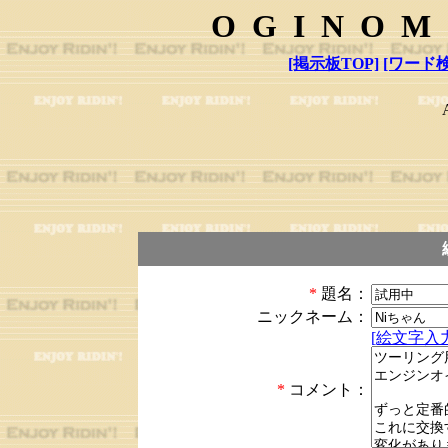
OGINOM
[掲示板TOP]
[ワード検
*
題名：
ニックネーム：
[絵文字入力
*
コメント：