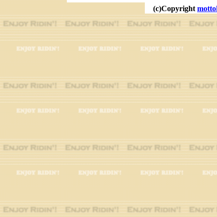
(c)Copyright
motto