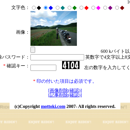
文字色：
◆
◆
◆
◆
◆
◆
◆
◆
画像：
600 kバイト
除パスワード：
英数字で4文字以上8
*
確認キー：
左の数字を入力してく
*
印の付いた項目は必須です。
[画像削除(確認)]
[記事削除(確認)]
(c)Copyright
mottoki.com
2007- All rights reserved.