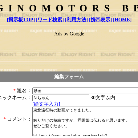
GINOMOTORS B
[掲示板TOP]
[ワード検索]
[利用方法]
[携帯表示]
[HOME]
Ads by Google
編集フォーム
*
題名：
30文字以内
ニックネーム：
[絵文字入力]
*
コメント：