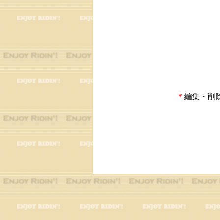
*
編集・削