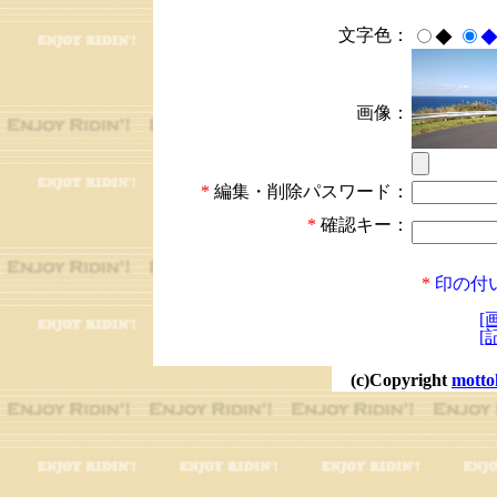
文字色：
◆
画像：
*
編集・削除パスワード：
*
確認キー：
*
印の付
[
[
(c)Copyright
motto