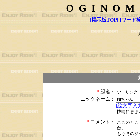
OGINOM
[掲示板TOP]
[ワード検
*
題名：
ニックネーム：
[絵文字入力
*
コメント：