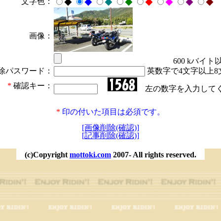
文字色：
◆
◆
◆
◆
◆
◆
◆
◆
画像：
600 kバイト
除パスワード：
英数字で4文字以上8
*
確認キー：
左の数字を入力して
*
印の付いた項目は必須です。
[画像削除(確認)]
[記事削除(確認)]
(c)Copyright
mottoki.com
2007- All rights reserved.