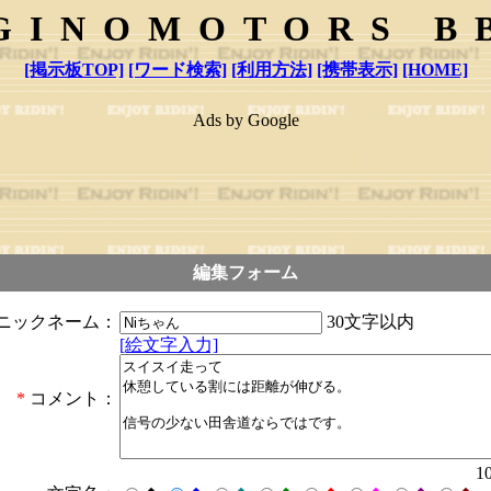
GINOMOTORS B
[掲示板TOP]
[ワード検索]
[利用方法]
[携帯表示]
[HOME]
Ads by Google
編集フォーム
30文字以内
ニックネーム：
[絵文字入力]
*
コメント：
1