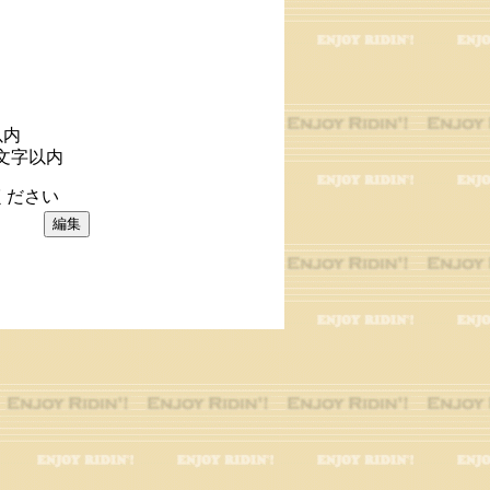
以内
文字以内
ください