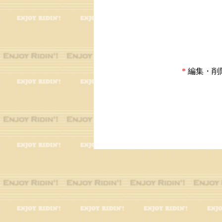
*
編集・削