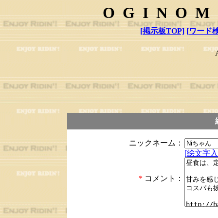
OGINOM
[掲示板TOP]
[ワード検
ニックネーム：
[絵文字入
*
コメント：