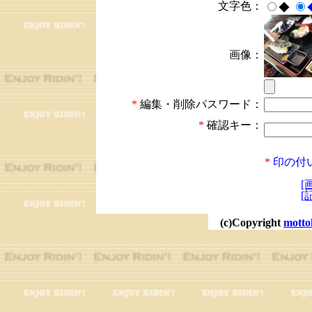
文字色：
◆
画像：
*
編集・削除パスワード：
*
確認キー：
*
印の付
[
[
(c)Copyright
motto