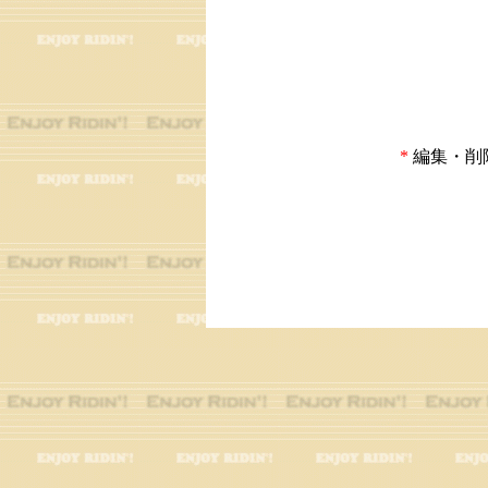
*
編集・削