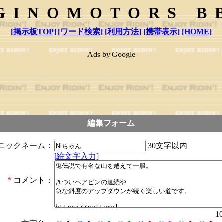
GINOMOTORS B
[掲示板TOP]
[ワード検索]
[利用方法]
[携帯表示]
[HOME]
Ads by Google
編集フォーム
30文字以内
ニックネーム：
[絵文字入力]
*
コメント：
1