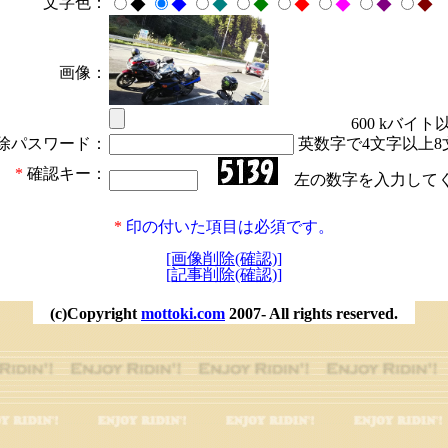
文字色：
◆
◆
◆
◆
◆
◆
◆
◆
画像：
600 kバイト
除パスワード：
英数字で4文字以上8
*
確認キー：
左の数字を入力して
*
印の付いた項目は必須です。
[画像削除(確認)]
[記事削除(確認)]
(c)Copyright
mottoki.com
2007- All rights reserved.