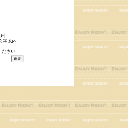
以内
文字以内
ください