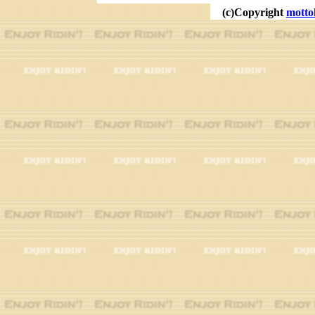
(c)Copyright
motto