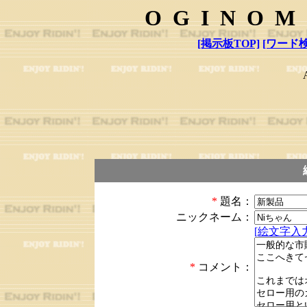
OGINOM
[掲示板TOP]
[ワード検
*
題名：
ニックネーム：
[絵文字入力
*
コメント：