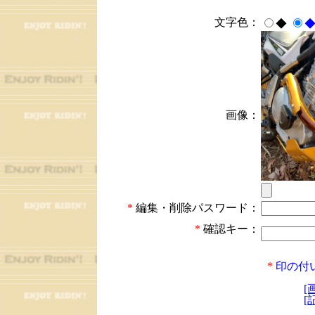
文字色：
◆
画像：
*
編集・削除パスワード：
*
確認キー：
*
印の付
[
[