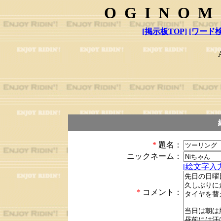
OGINOM
[掲示板TOP]
[ワード検
*
題名：
ニックネーム：
[絵文字入力
*
コメント：