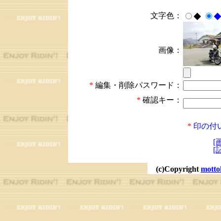
文字色：
◆
画像：
*
編集・削除パスワード：
*
確認キー：
*
印の付
[
[
(c)Copyright
motto