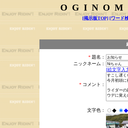
OGINOM
[掲示板TOP]
[ワード検
*
題名：
ニックネーム：
[絵文字入力
*
コメント：
文字色：
◆