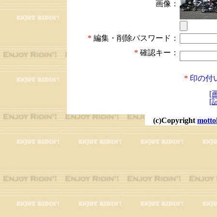
画像：
*
編集・削除パスワード：
*
確認キー：
*
印の付
[
[
(c)Copyright
motto