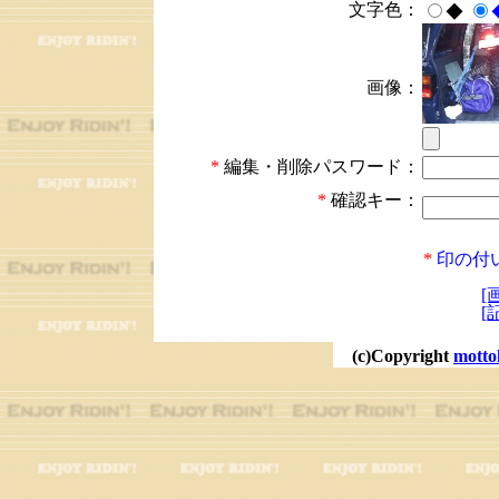
文字色：
◆
画像：
*
編集・削除パスワード：
*
確認キー：
*
印の付
[
[
(c)Copyright
motto