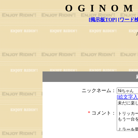
OGINOM
[掲示板TOP]
[ワード検
ニックネーム：
[絵文字入
*
コメント：