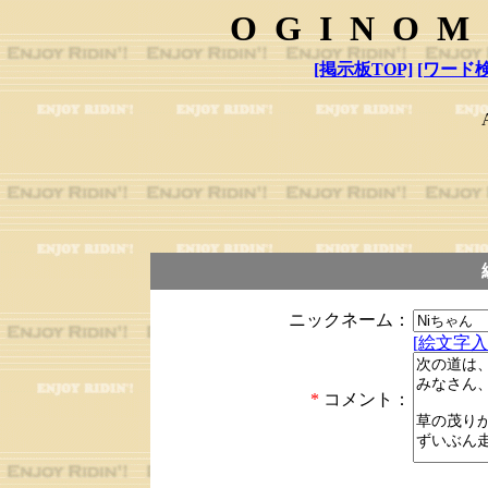
OGINOM
[掲示板TOP]
[ワード検
ニックネーム：
[絵文字入
*
コメント：