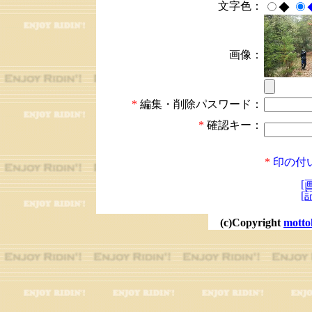
文字色：
◆
画像：
*
編集・削除パスワード：
*
確認キー：
*
印の付
[
[
(c)Copyright
motto