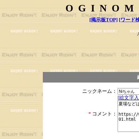
OGINOM
[掲示板TOP]
[ワード検
ニックネーム：
[絵文字入
*
コメント：