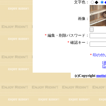
文字色：
◆
画像：
*
編集・削除パスワード：
*
確認キー：
*
印の付
[
[
(c)Copyright
motto