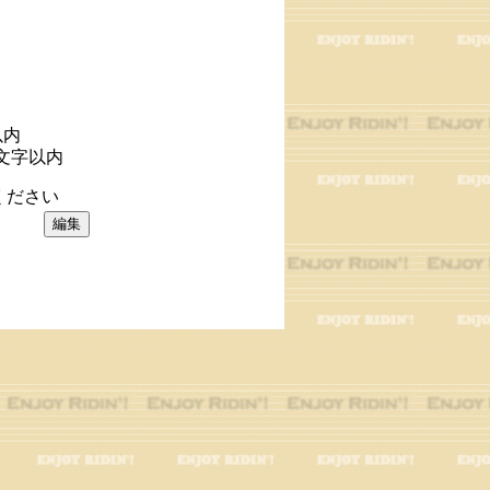
以内
文字以内
ください