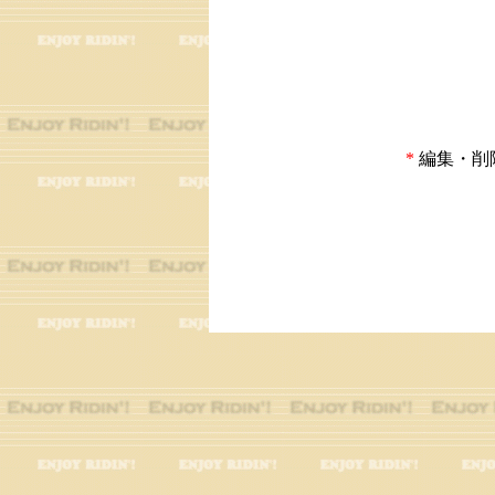
*
編集・削