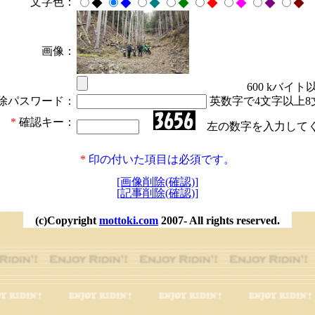
文字色：
◆
◆
◆
◆
◆
◆
◆
◆
画像：
600 kバイト
除パスワード：
英数字で4文字以上8
*
確認キー：
左の数字を入力して
*
印の付いた項目は必須です。
[画像削除(確認)]
[記事削除(確認)]
(c)Copyright
mottoki.com
2007- All rights reserved.