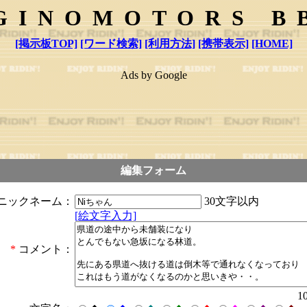
GINOMOTORS B
[掲示板TOP]
[ワード検索]
[利用方法]
[携帯表示]
[HOME]
Ads by Google
編集フォーム
30文字以内
ニックネーム：
[絵文字入力]
*
コメント：
1