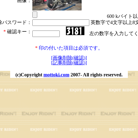
画像：
600 kバイト
除パスワード：
英数字で4文字以上8
*
確認キー：
左の数字を入力してく
*
印の付いた項目は必須です。
[画像削除(確認)]
[記事削除(確認)]
(c)Copyright
mottoki.com
2007- All rights reserved.