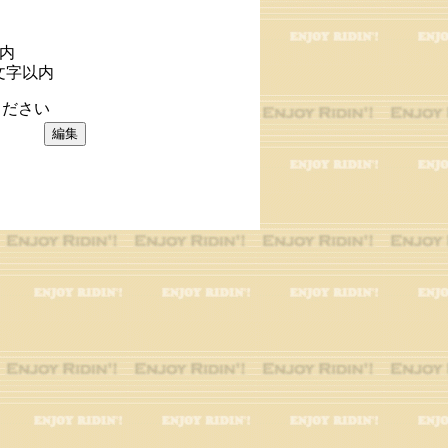
以内
文字以内
ださい