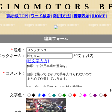
GINOMOTORS B
[掲示板TOP]
[ワード検索]
[利用方法]
[携帯表示]
[HOME]
編集フォーム
*
題名：
30文字以内
ニックネーム：
[絵文字入力]
*
コメント：
文字色：
◆
◆
◆
◆
◆
◆
◆
◆