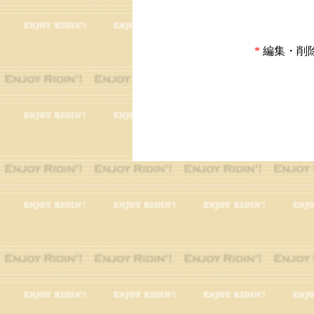
*
編集・削