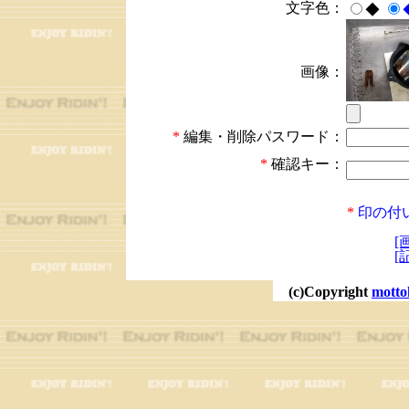
文字色：
◆
画像：
*
編集・削除パスワード：
*
確認キー：
*
印の付
[
[
(c)Copyright
motto