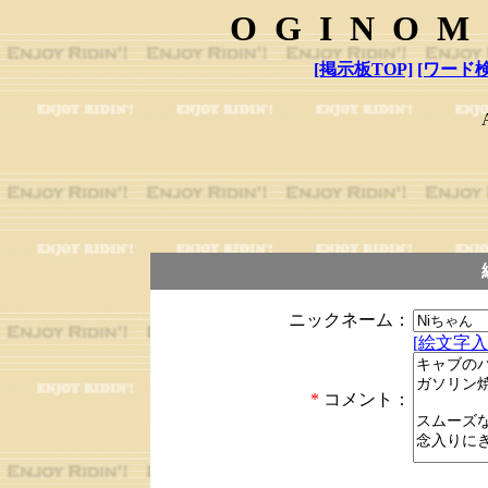
OGINOM
[掲示板TOP]
[ワード検
ニックネーム：
[絵文字入
*
コメント：