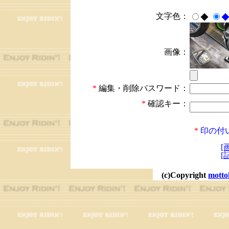
文字色：
◆
画像：
*
編集・削除パスワード：
*
確認キー：
*
印の付
[
[
(c)Copyright
motto