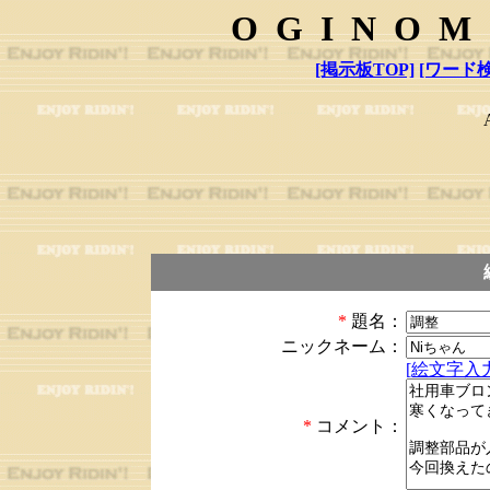
OGINOM
[掲示板TOP]
[ワード検
*
題名：
ニックネーム：
[絵文字入力
*
コメント：